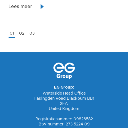
hun bijdrage aan het bedrijfsleven en de
the Year Awards.
Verenigd Koninkrijk na een uitgebreid
Lees meer
filantropie.
klantonderzoek gehouden door reis-watchdog
Lees meer
Transport Focus.
Lees meer
01
02
03
EG Group:
Waterside Head Office
Haslingden Road Blackburn BB1
2FA
United Kingdom
Registratienummer: 09826582
Btw-nummer: 273 5224 09