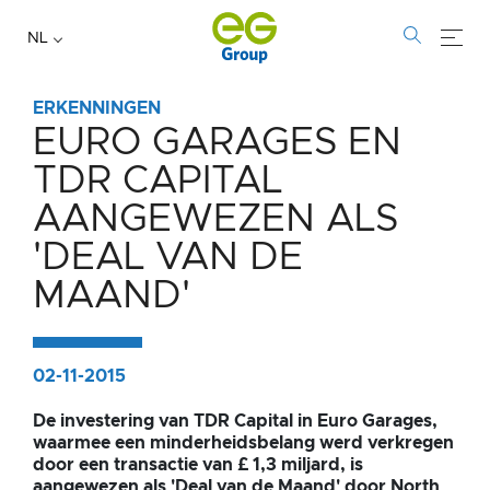
NL
ERKENNINGEN
EURO GARAGES EN
Euro
TDR CAPITAL
Garages
AANGEWEZEN ALS
en
'DEAL VAN DE
TDR
MAAND'
Capital
aangewezen
02-11-2015
als
De investering van TDR Capital in Euro Garages,
waarmee een minderheidsbelang werd verkregen
'Deal
door een transactie van £ 1,3 miljard, is
aangewezen als 'Deal van de Maand' door North