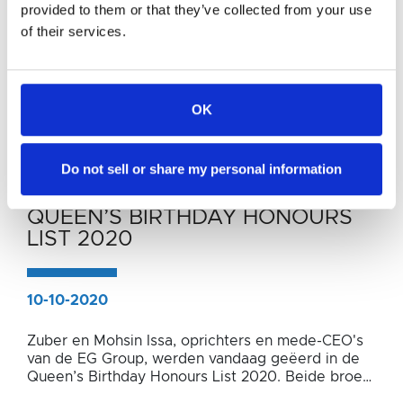
provided to them or that they’ve collected from your use
of their services.
OK
Do not sell or share my personal information
ERKENNINGEN
ERKENNINGEN
ERKENNINGEN
QUEEN’S BIRTHDAY HONOURS
DE OPRICHTERS VAN DE EG
RIVINGTON NORTH
LIST 2020
GROUP WINNEN
UITGEROEPEN TOT OP ÉÉN NA
ONDERNEMERSPRIJS
DE BESTE IN HET VERENIGD
KONINKRIJK
10-10-2020
02-11-2018
Zuber en Mohsin Issa, oprichters en mede-CEO's
17-10-2017
van de EG Group, werden vandaag geëerd in de
Hartelijke en welverdiende felicitaties aan onze
Queen’s Birthday Honours List 2020. Beide broers
oprichters en mede-CEO's na hun overwinning
Euro Garages Rivington North Services is
kregen een CBE (Orde van het Britse Rijk) voor
gisteravond bij de Ernst & Young Entrepreneur of
uitgeroepen tot op één na de beste in het