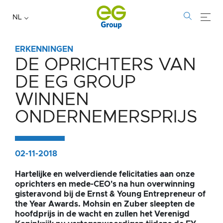
NL
ERKENNINGEN
DE OPRICHTERS VAN
De
DE EG GROUP
oprichters
WINNEN
van
ONDERNEMERSPRIJS
de
EG
02-11-2018
Group
Hartelijke en welverdiende felicitaties aan onze
oprichters en mede-CEO's na hun overwinning
winnen
gisteravond bij de Ernst & Young Entrepreneur of
the Year Awards. Mohsin en Zuber sleepten de
ondernemersprijs
hoofdprijs in de wacht en zullen het Verenigd