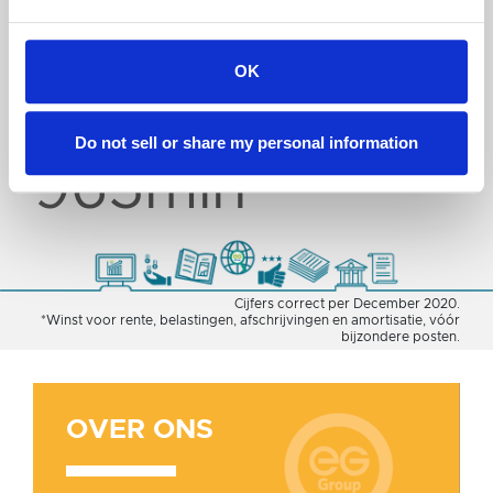
2020 AANGEPASTE EBITDA*
$1.4mld
OK
JAARLIJKSE KLANTEN
Do not sell or share my personal information
965mln
Cijfers correct per December 2020.
*Winst voor rente, belastingen, afschrijvingen en amortisatie, vóór
bijzondere posten.
OVER ONS
OVER
ONS