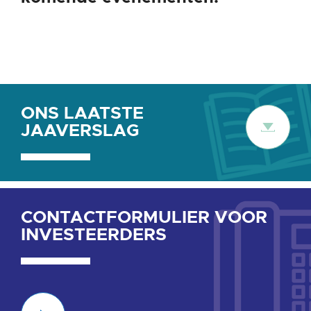
ONS LAATSTE
ONS
JAAVERSLAG
LAATSTE
JAAVERSLAG
CONTACTFORMULIER VOOR
contactformulier
INVESTEERDERS
voor
investeerders