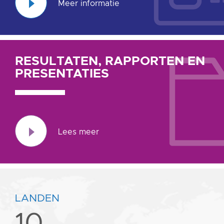
Meer informatie
RESULTATEN, RAPPORTEN EN
RESULTATEN,
PRESENTATIES
RAPPORTEN
EN
PRESENTATIES
Lees meer
LANDEN
10