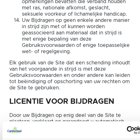
opmerkingen bevatten die verband houden
met ras, nationale afkomst, geslacht,
seksuele voorkeur of lichamelijke handicap.
Uw Bijdragen op geen enkele andere manier
in strijd zijn met of kunnen worden
geassocieerd aan materiaal dat in strijd is
met enige bepaling van deze
Gebruiksvoorwaarden of enige toepasselijke
wet- of regelgeving.
Elk gebruik van de Site dat een schending inhoudt
van het voorgaande in strijd is met deze
Gebruiksvoorwaarden en onder andere kan leiden
tot beëindiging of opschorting van uw rechten om
de Site te gebruiken.
LICENTIE VOOR BIJDRAGEN
Door uw Bijdragen op enig deel van de Site te
plaatsen, verklaart en garandeert u automatisch
dat u het recht heeft om ons een onbeperkt,
onherroepelijk, eeuwigdurend, niet-exclusief,