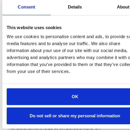
overdraagbaar, royaltyvrij, volledig betaald,
wereldwijd recht en licentie te verlenen voor het
Consent
Details
About
hosten, gebruiken, kopiëren, reproduceren,
bekendmaken, verkopen, doorverkopen,
publiceren, uitzenden, hertitelen, archiveren,
This website uses cookies
opslaan, cachen, publiekelijk uitvoeren, openbaar
weergeven, opnieuw formatteren, vertalen,
We use cookies to personalise content and ads, to provide s
verzenden en verspreiden (geheel of gedeeltelijk)
media features and to analyse our traffic. We also share
van deze Bijdragen (inclusief, maar niet beperkt
information about your use of our site with our social media,
tot uw afbeelding en stem) voor welk doel dan
advertising and analytics partners who may combine it with o
ook, commercieel, reclame of anderszins, en om
afgeleide werken van dergelijke Bijdragen voor te
information that you’ve provided to them or that they’ve colle
bereiden of op te nemen in andere werken en
from your use of their services.
sublicenties van het voorgaande te autoriseren.
Het gebruik en de distributie kunnen plaatsvinden
in alle mediaformaten en via alle mediakanalen.
OK
Deze licentie is van toepassing op elke vorm,
media of technologie die nu bekend is of hierna
wordt ontwikkeld, en omvat ons gebruik van uw
Do not sell or share my personal information
naam, bedrijfsnaam en franchisenaam, indien van
toepassing, en alle handelsmerken, dienstmerken,
handelsnamen, logo's, en persoonlijke en