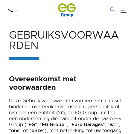
NL
GEBRUIKSVOORWAA
GEBRUIKSVOORW
RDEN
Overeenkomst met
voorwaarden
Deze Gebruiksvoorwaarden vormen een juridisch
bindende overeenkomst tussen u, persoonlijk of
namens een entiteit ('u'), en EG Group Limited,
een onderneming die handelt onder de naam EG
Group ("
EG
", "
EG Group
", "
Euro Garages
", "
w
e",
"
ons
" of "
onze
"), met betrekking tot uw toegang