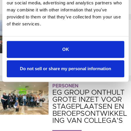
our social media, advertising and analytics partners who
2021
may combine it with other information that you’ve
provided to them or that they’ve collected from your use
of their services.
FUSIES EN OVERNAMES
EG GROUP NEEMT 52
KFC-RESTAURANTS
OVER
OK
27-09-2021
Do not sell or share my personal information
PERSONEN
EG GROUP ONTHULT
GROTE INZET VOOR
STAGEPLAATSEN EN
BEROEPSONTWIKKEL
ING VAN COLLEGA'S