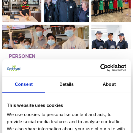
PERSONEN
EG GROUP
KONDIGT
SALARISVERHOGIN
Consent
Details
About
G AAN VOOR MEER
DAN 10.000
This website uses cookies
COLLEGA'S IN HET
We use cookies to personalise content and ads, to
provide social media features and to analyse our traffic.
VK
30-
We also share information about your use of our site with
09-