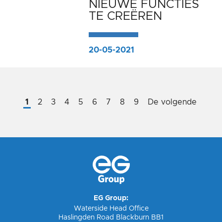
NIEUWE FUNCTIES
TE CREËREN
20-05-2021
1
2
3
4
5
6
7
8
9
De volgende
EG Group:
Waterside Head Office
Haslingden Road Blackburn BB1