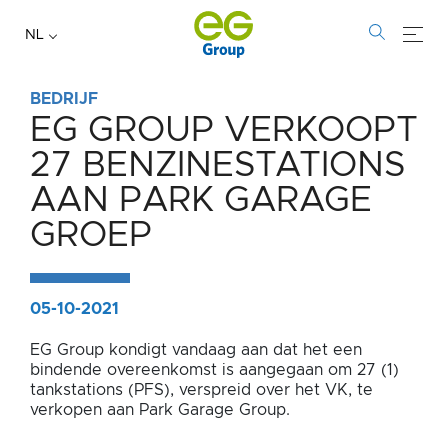
NL
BEDRIJF
EG GROUP VERKOOPT
EG
27 BENZINESTATIONS
GROUP
AAN PARK GARAGE
VERKOOPT
GROEP
27
BENZINESTATIONS
05-10-2021
AAN
EG Group kondigt vandaag aan dat het een
bindende overeenkomst is aangegaan om 27 (1)
PARK
tankstations (PFS), verspreid over het VK, te
verkopen aan Park Garage Group.
GARAGE