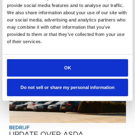
door de CMA moet worden afgestoten, zijn
provide social media features and to analyse our traffic.
gevorderd en EG verwacht de transactie in de
We also share information about your use of our site with
komende weken te kunnen afronden.
our social media, advertising and analytics partners who
may combine it with other information that you’ve
provided to them or that they’ve collected from your use
of their services.
OK
Do not sell or share my personal information
BEDRIJF
BEDRIJF
BEDRIJF
UPDATE OVER ASDA
EG GROUP GAAT DOOR MET
EG GROUP DOET MEE AAN DE