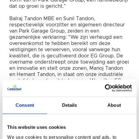
vorm van in Park Garage Group, een familiebedrijf
dat op groei is gericht.”
Balraj Tandon MBE en Sunil Tandon,
respectievelijk voorzitter en algemeen directeur
van Park Garage Group, zeiden in een
gezamenlijke verklaring: "We zijn verheugd een
overeenkomst te hebben bereikt om deze
vestigingen te verwerven, vooral vanwege hun
kwaliteit, die is gecultiveerd door EG Group. De
overname onderstreept onze toewijding aan groei
en innovatie en stelt onze zonen, Manoj Tandon
en Hemant Tandon, in staat om onze industriële
voetafdruk verder uit te bouwen. We willen EG
Group bedanken voor de naadloze samenwerking
met ons aan deze overname.”
Consent
Details
About
Opmerking:
(1) De 27 locaties omvatten 26 vestigingen die
volgens de CMA moeten worden afgestoten, plus
This website uses cookies
één andere niet-kernlocatie. De onderhandelingen
in verband met een enkele extra vestiging die
We use cookies to personalise content and ads, to