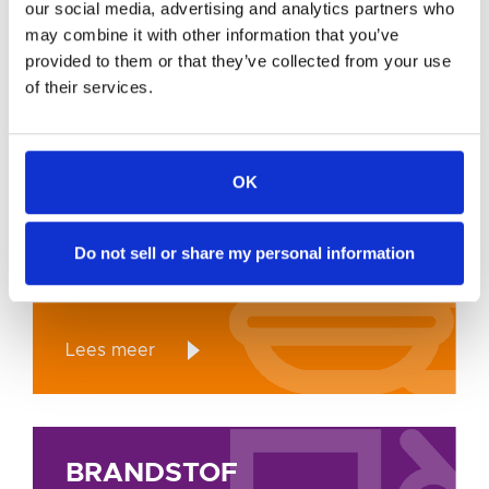
our social media, advertising and analytics partners who
KOOPWAAR
may combine it with other information that you’ve
provided to them or that they’ve collected from your use
Lees meer
of their services.
FOODSERVICE
FOODSERVICE
OK
Do not sell or share my personal information
Lees meer
BRANDSTOF
BRANDSTOF