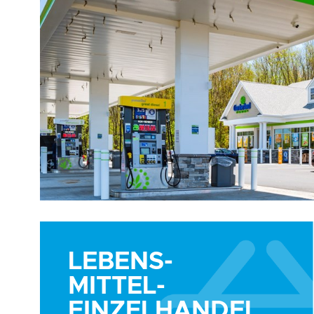
LEBENS-
Lebens-
MITTEL-
Mittel-
EINZELHANDEL