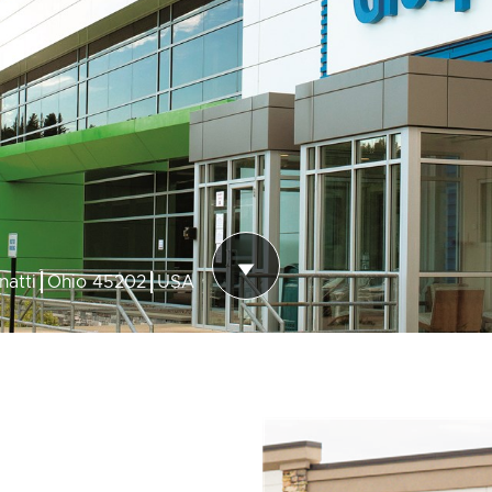
natti
Ohio 45202
USA