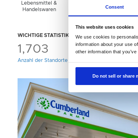
Lebensmittel &
Kraftstoff
Consent
Handelswaren
This website uses cookies
WICHTIGE STATISTIKEN
We use cookies to personalis
information about your use of
1,703
20,0
other information that you’ve
Anzahl der Standorte
Mitarbeiteran
Do not sell or share