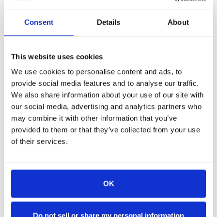
Consent
Details
About
This website uses cookies
We use cookies to personalise content and ads, to
provide social media features and to analyse our traffic.
We also share information about your use of our site with
our social media, advertising and analytics partners who
FUSION-ACQUISITIONS
FUSION-ACQUISITIONS
FUSION-ACQUISITIONS
may combine it with other information that you’ve
EG GROUP RACHETE BIENTÔT
EG GROUP ACQUIERT
EG GROUPE ACQUIERT 52
provided to them or that they’ve collected from your use
34 STATIONS-SERVICE ET
COOPLANDS
RESTAURANTS KFC
of their services.
SUPÉRETTES DE SPRINT
04/10/2021
27/09/2021
03/11/2021
OK
EG Group a le plaisir d'annoncer qu'elle a acquis
EG Group (« EG » ou « le Groupe ») a le plaisir
CS Food Group Holdings Limited ( « Cooplands »),
d'annoncer l'acquisition de 52 restaurants
EG Group (« EG » ou « la Société ») a le plaisir
une entreprise de boulangerie. Cooplands
Kentucky Fried Chicken (KFC) au Royaume-Uni
d'annoncer la signature d'une convention d'achat
Do not sell or share my personal information