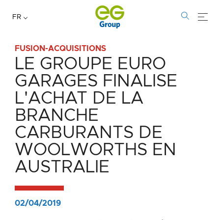
FR
FUSION-ACQUISITIONS
LE GROUPE EURO
Le
GARAGES FINALISE
groupe
L'ACHAT DE LA
Euro
BRANCHE
Garages
CARBURANTS DE
finalise
WOOLWORTHS EN
AUSTRALIE
l'achat
de
02/04/2019
la