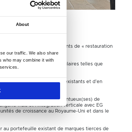
About
haîne britannique de restaurants de « restauration
se our traffic. We also share
ers who may combine it with
is des marques tierces populaires telles que
 services.
nue de satisfaire les clients existants et d'en
K
r les nombreux collègues talentueux(ses) de
gerie frais et l'intégration verticale avec EG
rtunités de croissance au Royaume-Uni et dans le
r au portefeuille existant de marques tierces de