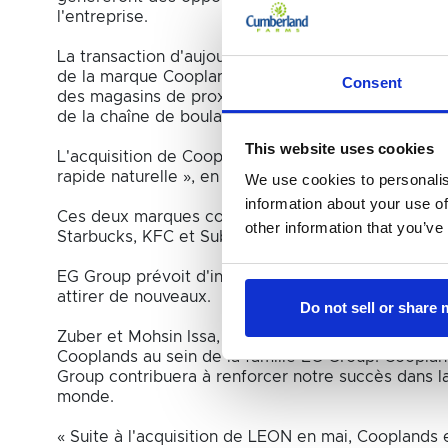
l'entreprise.
La transaction d'aujourd'hui fournira un tremplin pou
de la marque Cooplands dans le marché de la distr
Consent
des magasins de proximité, aux côtés des formats 
de la chaîne de boulangerie, via le vaste réseau b
This website uses cookies
L'acquisition de Cooplands en tant que marque excl
rapide naturelle », en mai 2021.
We use cookies to personalis
information about your use of
Ces deux marques complètent le vaste portefeuille
other information that you’ve
Starbucks, KFC et Subway.
EG Group prévoit d'investir dans la marque Cooplands
attirer de nouveaux.
Do not sell or share
Zuber et Mohsin Issa, fondateurs et co-PDG d'EG G
Cooplands au sein de la famille EG Group. Cooplands
Group contribuera à renforcer notre succès dans l
monde.
« Suite à l'acquisition de LEON en mai, Cooplands 