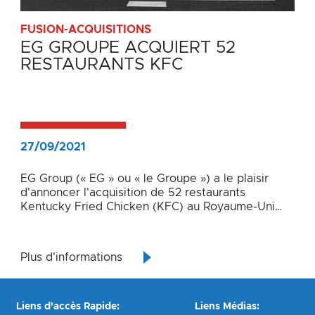
FUSION-ACQUISITIONS
EG GROUPE ACQUIERT 52
RESTAURANTS KFC
27/09/2021
EG Group (« EG » ou « le Groupe ») a le plaisir
d'annoncer l'acquisition de 52 restaurants
Kentucky Fried Chicken (KFC) au Royaume-Uni
(UK) auprès du groupe Amsric. Le réseau acquis,
dans les régions du sud et du sud-ouest,
comprend plus de 1 600 membres d'équipe et un
Plus d'informations
mélange de formats de restauration en drive et
traditionnels de grande qualité.
Liens d'accès Rapide:
Liens Médias: