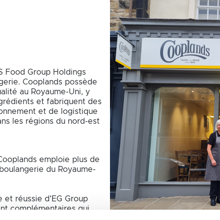
 CS Food Group Holdings
ngerie. Cooplands possède
ualité au Royaume-Uni, y
grédients et fabriquent des
ionnement et de logistique
ns les régions du nord-est
Cooplands emploie plus de
e boulangerie du Royaume-
te et réussie d'EG Group
ment complémentaires qui
ns d'autres secteurs de