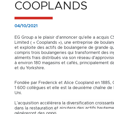
Group
COOPLANDS
acquiert
Cooplands
04/10/2021
EG Group a le plaisir d'annoncer qu'elle a acquis
Limited ( « Cooplands »), une entreprise de boula
et exploite des actifs de boulangerie de grande q
compris trois boulangeries qui transforment des in
aliments frais distribués via son réseau d'approvis
à environ 180 magasins et cafés, principalement da
et du Yorkshire.
Fondée par Frederick et Alice Coopland en 1885, 
1 600 collègues et elle est la deuxième chaîne d
Uni.
L'acquisition accélérera la diversification croissan
dans la restauration et ajoutera des actifs haute
généreront des opportunités de développement da