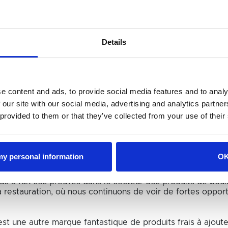
r diversifier l’implantation
ibution de carburants et
Details
de magasins traditionnels
ritannique d'EG Group.
usive fait suite à l'acquisition par EG Group de LEON, la c
e content and ads, to provide social media features and to analy
 our site with our social media, advertising and analytics partn
 de marques de services alimentaires d'EG Group, y compr
 provided to them or that they’ve collected from your use of their
 et l'offre d'aliments frais, afin de s'assurer qu'elle conti
 my personal information
O
roup, ont déclaré « Nous sommes très heureux d'accueilli
 a fait ses preuves dans le secteur des produits de boulan
a restauration, où nous continuons de voir de fortes oppo
est une autre marque fantastique de produits frais à ajoute