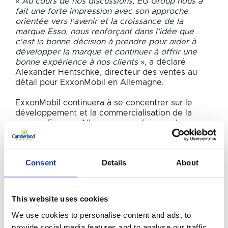
«
Au cours de nos discussions, EG Group nous a
fait une forte impression avec son approche
orientée vers l'avenir et la croissance de la
marque Esso, nous renforçant dans l'idée que
c'est la bonne décision à prendre pour aider à
développer la marque et continuer à offrir une
bonne expérience à nos clients
», a déclaré
Alexander Hentschke, directeur des ventes au
détail pour ExxonMobil en Allemagne.
ExxonMobil continuera à se concentrer sur le
développement et la commercialisation de la
marque Esso en Allemagne une fois que la
conversion au modèle de grossiste de marque
sera achevée, ce qui est prévu au cours du
quatrième trimestre 2018, lorsque EG Group
Consent
Details
About
assumera toutes les responsabilités associées à
l'exploitation du réseau de stations, sous réserve
de l'approbation des autorités antitrust.
This website uses cookies
«
Nous sommes très enthousiastes à l'idée de
We use cookies to personalise content and ads, to
nous associer à ExxonMobil en Allemagne et de
collaborer avec Esso, ainsi qu'avec les locataires
provide social media features and to analyse our traffic.