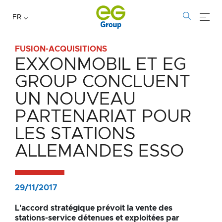
FR
FUSION-ACQUISITIONS
EXXONMOBIL ET EG
EXXONMOBIL
GROUP CONCLUENT
et
UN NOUVEAU
EG
PARTENARIAT POUR
Group
LES STATIONS
concluent
ALLEMANDES ESSO
un
29/11/2017
nouveau
L'accord stratégique prévoit la vente des
partenariat
stations-service détenues et exploitées par