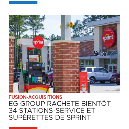
connexes
FUSION-ACQUISITIONS
FUSION-ACQUISITIONS
FUSION-ACQUISITIONS
EG GROUP RACHETE BIENTÔT
EG GROUP ACQUIERT
EG GROUPE ACQUIERT 52
34 STATIONS-SERVICE ET
COOPLANDS
RESTAURANTS KFC
SUPÉRETTES DE SPRINT