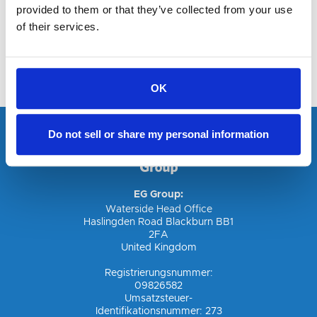
provided to them or that they’ve collected from your use
of their services.
TOTAL
OK
Do not sell or share my personal information
Land auswählen
EG Group:
Waterside Head Office
Haslingden Road Blackburn BB1
Land auswählen
2FA
ESSO
Die Zusammenarbeit zwischen der EG Group und
United Kingdom
Esso in Deutschland begann 2018 nach der
Akquisition der noch im Besitz von Exxon
Registrierungsnummer:
befindlichen Standorte. Die EG Group ist
09826582
momentan in Deutschland Eigentümer und
Umsatzsteuer-
Betreiber von fast 1.000 Standorten unter dem
Identifikationsnummer: 273
Nach der Akquisition der KMS Autohöfe Anfang