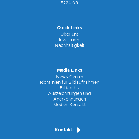
Shell
Markennamen Esso.
5224 09
des Jahres 2021 hat die EG Group etliche
Total
Nach der Akquisition der KMS Autohöfe Anfang
Standorte von Total und Shell übernommen, die
des Jahres 2021 hat die EG Group etliche
derzeit in Betrieb sind.
Standorte von Total und Shell übernommen, die
derzeit in Betrieb sind.
Quick Links
Über uns
Investoren
Nachhaltigkeit
Media Links
News-Center
Richtlinien für Bildaufnahmen
Bildarchiv
Auszeichnungen und
Anerkennungen
Medien Kontakt
Kontakt: