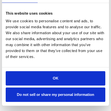
COFFEE FELLOWS
This website uses cookies
We use cookies to personalise content and ads, to
provide social media features and to analyse our traffic.
We also share information about your use of our site with
DITSCH
our social media, advertising and analytics partners who
may combine it with other information that you’ve
backWERK
Das Unternehmen wurde 2003 in Deutschland
provided to them or that they’ve collected from your use
gegründet. backWERK ist die erste
of their services.
Selbstbedienungsbäckerei und die am schnellsten
KFC
wachsende Einzelhandelskette für Backwaren in
Land auswählen
Europa. Das Sortiment von backWERK umfasst
frisch gebackenes Brot, warme Snacks sowie
OK
Getränke, Donuts, Croissants, frisch zubereitete
Sandwiches und vegane Optionen.
MAXI AUTOHOFE
Do not sell or share my personal information
Burger
Burger King wurde 1954 gegründet und ist
weltweit die zweitgrößte Fast-Food-Kette für
COFFEE
Das Familienunternehmen wurde 1999 in München
Hamburger. Jeder kennt den Slogan „THE HOME
King
gegründet und hat sich seitdem in Deutschland