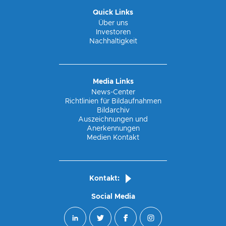
Die Partnerschaft mit Tchibo besteht schon lange
Quick Links
und bietet den Kunden die Möglichkeiten, einen
Über uns
Barista Kaffee oder einen
Investoren
Selbstbedienungskaffee zu genießen.
Nachhaltigkeit
Media Links
News-Center
Richtlinien für Bildaufnahmen
Bildarchiv
Auszeichnungen und
Anerkennungen
Medien Kontakt
Kontakt:
Social Media